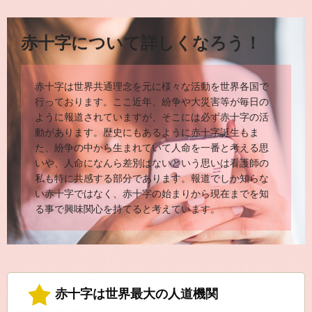
赤十字について詳しくなろう！
赤十字は世界共通理念を元に様々な活動を世界各国で
行っております。ここ近年、紛争や大災害等が毎日の
ように報道されていますが、そこには必ず赤十字の活
動があります。歴史にもあるように赤十字誕生もま
た、紛争の中から生まれていて人命を一番と考える思
いや、人命になんら差別はないという思いは看護師の
私も特に共感する部分であります。報道でしか知らな
い赤十字ではなく、赤十字の始まりから現在までを知
る事で興味関心を持てると考えています。
赤十字は世界最大の人道機関